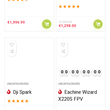
★
★
★
★
★
€
1,996.99
€
1,500.00
Original
Current
€
1,298.00
price
price
was:
is:
€1,500.00.
€1,298.00.
0
0
0
0
0
0
0
0
UNCATEGORIZED
UNCATEGORIZED
Dji Spark
Eachine Wizard
X220S FPV
★
★
★
★
★