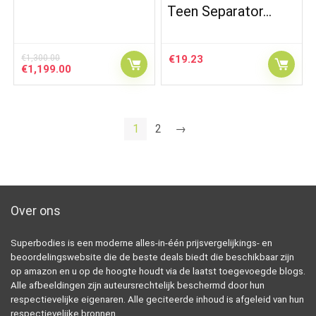
Teen Separator…
€
1,300.00
€
19.23
Original
Current
€
1,199.00
price
price
was:
is:
€1,300.00.
€1,199.00.
1
2
→
Over ons
Superbodies is een moderne alles-in-één prijsvergelijkings- en
beoordelingswebsite die de beste deals biedt die beschikbaar zijn
op amazon en u op de hoogte houdt via de laatst toegevoegde blogs.
Alle afbeeldingen zijn auteursrechtelijk beschermd door hun
respectievelijke eigenaren. Alle geciteerde inhoud is afgeleid van hun
respectievelijke bronnen.