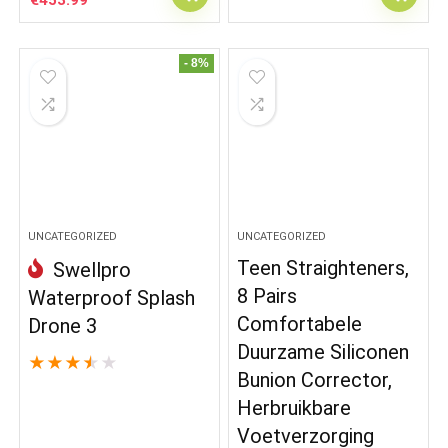
€
453.99
price
price
was:
is:
€502.00.
€453.99.
- 8%
UNCATEGORIZED
UNCATEGORIZED
Teen Straighteners,
Swellpro
8 Pairs
Waterproof Splash
Comfortabele
Drone 3
Duurzame Siliconen
★
★
★
★
★
Bunion Corrector,
Herbruikbare
Voetverzorging