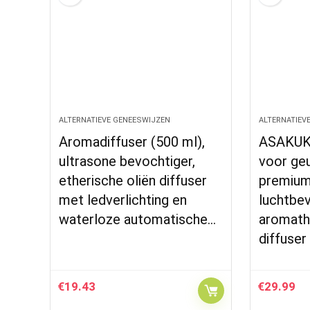
ALTERNATIEVE GENEESWIJZEN
ALTERNATIEV
Aromadiffuser (500 ml),
ASAKUKI
ultrasone bevochtiger,
voor geu
etherische oliën diffuser
premium
met ledverlichting en
luchtbev
waterloze automatische…
aromathe
diffuser
€
19.43
€
29.99