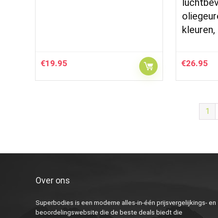
luchtbe
oliegeur
kleuren,
€
19.95
€
26.95
1
Over ons
Superbodies is een moderne alles-in-één prijsvergelijkings- en
beoordelingswebsite die de beste deals biedt die