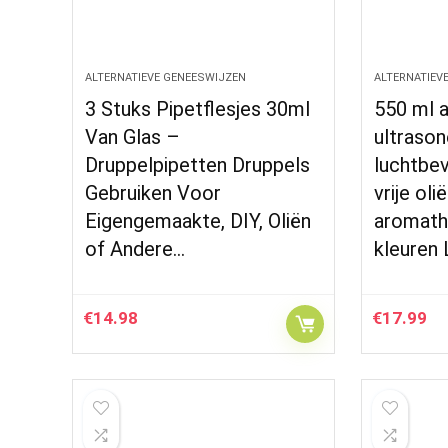
ALTERNATIEVE GENEESWIJZEN
ALTERNATIEV
3 Stuks Pipetflesjes 30ml
550 ml a
Van Glas –
ultrason
Druppelpipetten Druppels
luchtbev
Gebruiken Voor
vrije oli
Eigengemaakte, DIY, Oliën
aromath
of Andere…
kleuren
€
14.98
€
17.99