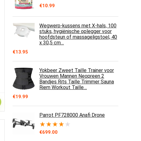
€
10.99
Wegwerp-kussens met X-hals, 100
stuks, hygiënische oplegger voor
hoofdsteun of massageligstoel, 40
x 30,5 cm…
€
13.95
Yokbeer Zweet Taille Trainer voor
Vrouwen Mannen Neopreen 2
Bandjes Rits Taille Trimmer Sauna
Riem Workout Taille…
€
19.99
Parrot PF728000 Anafi Drone
★
★
★
★
★
€
699.00