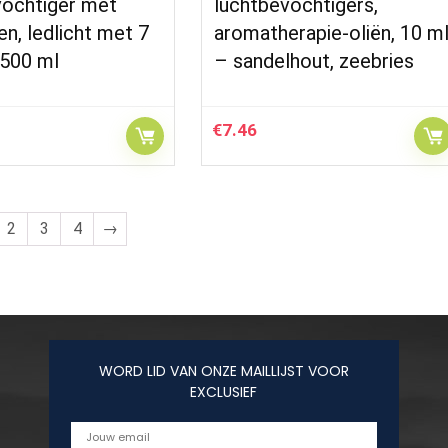
vochtiger met
luchtbevochtigers,
en, ledlicht met 7
aromatherapie-oliën, 10 m
 500 ml
– sandelhout, zeebries
€
7.46
2
3
4
→
WORD LID VAN ONZE MAILLIJST VOOR
EXCLUSIEF