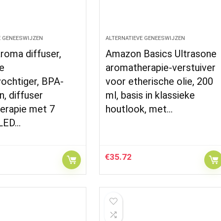
E GENEESWIJZEN
ALTERNATIEVE GENEESWIJZEN
roma diffuser,
Amazon Basics Ultrasone
e
aromatherapie-verstuiver
ochtiger, BPA-
voor etherische olie, 200
ën, diffuser
ml, basis in klassieke
erapie met 7
houtlook, met…
 LED…
€
35.72