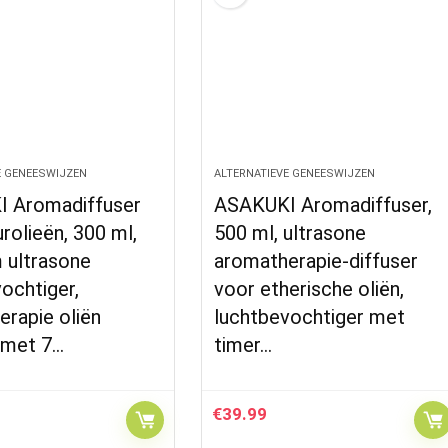
E GENEESWIJZEN
ALTERNATIEVE GENEESWIJZEN
 Aromadiffuser
ASAKUKI Aromadiffuser,
rolieën, 300 ml,
500 ml, ultrasone
 ultrasone
aromatherapie-diffuser
ochtiger,
voor etherische oliën,
rapie oliën
luchtbevochtiger met
 met 7…
timer…
€
39.99