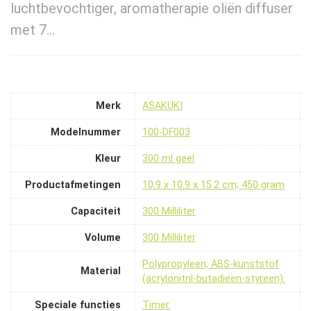
luchtbevochtiger, aromatherapie oliën diffuser
met 7…
Merk
‎ASAKUKI
Modelnummer
‎100-DF003
Kleur
‎300 ml geel
Productafmetingen
‎10.9 x 10.9 x 15.2 cm; 450 gram
Capaciteit
‎300 Milliliter
Volume
‎300 Milliliter
‎Polypropyleen, ABS-kunststof
Material
(acrylonitril-butadieen-styreen).
Speciale functies
‎Timer.