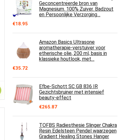
Geconcentreerde bron van
Magnesium. 100% Zuiver. Badzout
en Persoonlijke Verzorging…
€
18.95
Amazon Basics Ultrasone
aromatherapie-verstuiver voor
etherische olie, 200 ml, basis in
klassieke houtlook, met…
€
35.72
Efbe-Schott SC GB 836 IR
Gezichtsbruiner met intensief
beauty-effect
€
265.87
TOFBS Radiesthesie Slinger Chakra
Resin Edelsteen Pendel waarzegen
Gradient Healing Stones Hanger