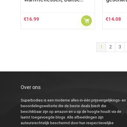
€
16.99
€
14.08
1
2
3
Over ons
Superbodies is een moderne alles-in-één prijsvergelijkings- en
beoordelingswebsite die de beste deals biedt die
beschikbaar zijn op amazon en u op de hoogte houdt via de
laatst toegevoegde blogs. Alle afbeeldingen zijn
auteursrechtelijk beschermd door hun respectievelijke