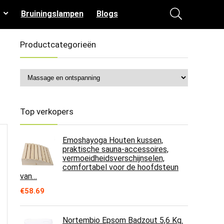
Bruiningslampen
Blogs
Productcategorieën
Top verkopers
Emoshayoga Houten kussen,
praktische sauna-accessoires,
vermoeidheidsverschijnselen,
comfortabel voor de hoofdsteun
van…
€
58.69
Nortembio Epsom Badzout 5,6 Kg.