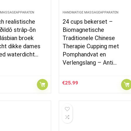
 MASSAGEAPPARATEN
HANDMATIGE MASSAGEAPPARATEN
ch realistische
24 cups bekerset –
ðildǒ strâp-õn
Biomagnetische
lásbian broek
Traditionele Chinese
cht dikke dames
Therapie Cupping met
ed waterdicht…
Pomphandvat en
Verlengslang – Anti…
€
25.99