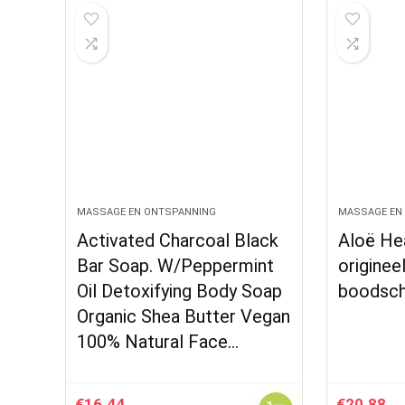
MASSAGE EN ONTSPANNING
MASSAGE EN
Activated Charcoal Black
Aloë He
Bar Soap. W/Peppermint
originee
Oil Detoxifying Body Soap
boodsch
Organic Shea Butter Vegan
100% Natural Face…
€
16.44
€
20.88