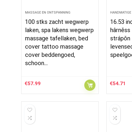
MASSAGE EN ONTSPANNING
HANDMATIGE
100 stks zacht wegwerp
16.53 in
laken, spa lakens wegwerp
hârněss 
massage tafellaken, bed
strápǒn 
cover tattoo massage
levense
cover beddengoed,
speelgo
schoon…
€
57.99
€
54.71