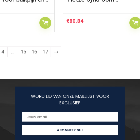
€
80.84
4
…
15
16
17
→
WORD LID VAN ONZE MAILLIJST VOOR
EXCLUSIEF