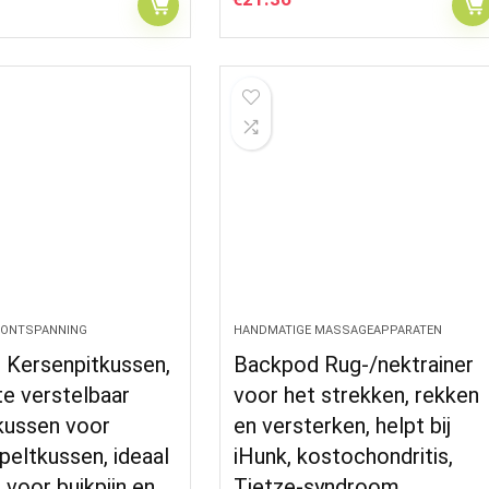
 ONTSPANNING
HANDMATIGE MASSAGEAPPARATEN
 Kersenpitkussen,
Backpod Rug-/nektrainer
te verstelbaar
voor het strekken, rekken
ussen voor
en versterken, helpt bij
speltkussen, ideaal
iHunk, kostochondritis,
 voor buikpijn en…
Tietze-syndroom…