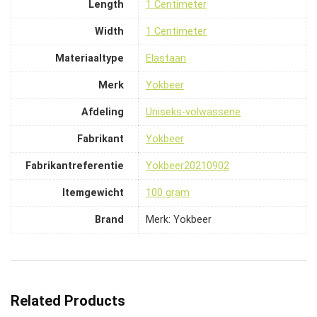
Length
‎1 Centimeter
Width
‎1 Centimeter
Materiaaltype
‎Elastaan
Merk
‎Yokbeer
Afdeling
‎Uniseks-volwassene
Fabrikant
‎Yokbeer
Fabrikantreferentie
‎Yokbeer20210902
Itemgewicht
‎100 gram
Brand
Merk: Yokbeer
Related Products