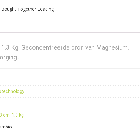
 Bought Together Loading...
1,3 Kg. Geconcentreerde bron van Magnesium.
zorging…
otechnology
18 cm; 1.3 kg
tembio