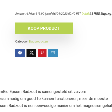
Amazon.nl Price:
€
13.90
(as of 06/04/2023 00:40 PST-
Details
)
&
FREE Shipping
.
KOOP PRODUCT
Category:
Badproducten
 Epsom Badzout is samengesteld uit zuivere
esium nodig om goed te kunnen functioneren, maar de meeste
psom Badzout is een eenvoudige manier om het magnesiumgeha