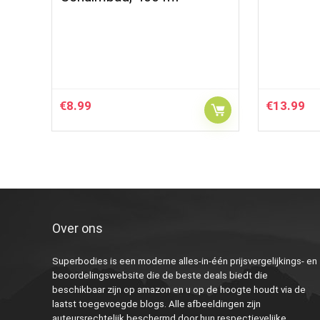
€
8.99
€
13.99
Over ons
Superbodies is een moderne alles-in-één prijsvergelijkings- en
beoordelingswebsite die de beste deals biedt die
beschikbaar zijn op amazon en u op de hoogte houdt via de
laatst toegevoegde blogs. Alle afbeeldingen zijn
auteursrechtelijk beschermd door hun respectievelijke