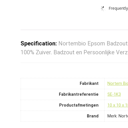
Frequently
Specification:
Nortembio Epsom Badzout 
100% Zuiver. Badzout en Persoonlijke Ver
Fabrikant
‎Nortem Bi
Fabrikantreferentie
‎SE-1K3
Productafmetingen
‎10 x 10 x 
Brand
Merk: Nor