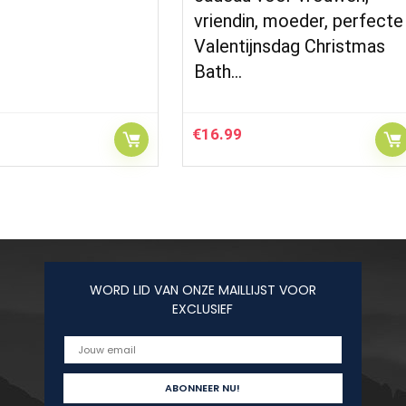
vriendin, moeder, perfecte
Valentijnsdag Christmas
Bath…
€
16.99
WORD LID VAN ONZE MAILLIJST VOOR
EXCLUSIEF