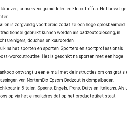
ditieven, conserveringsmiddelen en kleurstoffen. Het bevat g
nten.
len is zorgvuldig voorbereid zodat ze een hoge oplosbaarheid
raditioneel gebruikt kunnen worden als badzoutoplossing, in
ichtsreinigers, douches en kuuroorden.
 na het sporten en sporten. Sporters en sportprofessionals
 post-workoutroutine. Het is geschikt na sporten met een hoge
nkoop ontvangt u een e-mail met de instructies om ons gratis 
toepassingen van NortemBio Epsom Badzout in dompelbaden,
ikbaar in 5 talen: Spaans, Engels, Frans, Duits en Italiaans. Als 
ns op via het e-mailadres dat op het productetiket staat