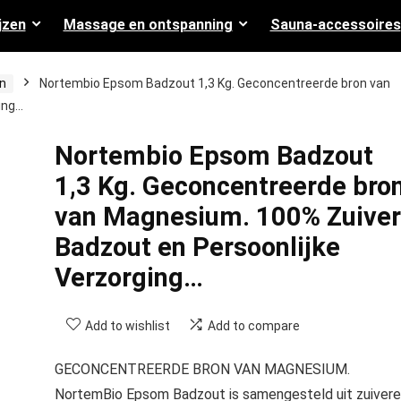
jzen
Massage en ontspanning
Sauna-accessoires
n
Nortembio Epsom Badzout 1,3 Kg. Geconcentreerde bron van
ing…
Nortembio Epsom Badzout
1,3 Kg. Geconcentreerde bro
van Magnesium. 100% Zuiver
Badzout en Persoonlijke
Verzorging…
Add to wishlist
Add to compare
GECONCENTREERDE BRON VAN MAGNESIUM.
NortemBio Epsom Badzout is samengesteld uit zuivere