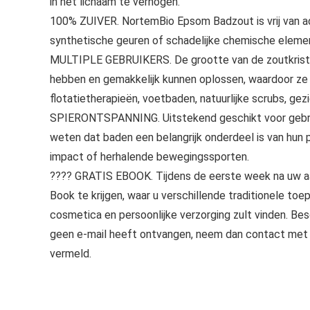
in het lichaam te verhogen.
100% ZUIVER. NortemBio Epsom Badzout is vrij van ad
synthetische geuren of schadelijke chemische eleme
MULTIPLE GEBRUIKERS. De grootte van de zoutkristal
hebben en gemakkelijk kunnen oplossen, waardoor ze t
flotatietherapieën, voetbaden, natuurlijke scrubs, gez
SPIERONTSPANNING. Uitstekend geschikt voor gebruik
weten dat baden een belangrijk onderdeel is van hun
impact of herhalende bewegingssporten.
???? GRATIS EBOOK. Tijdens de eerste week na uw aa
Book te krijgen, waar u verschillende traditionele 
cosmetica en persoonlijke verzorging zult vinden. Besch
geen e-mail heeft ontvangen, neem dan contact met o
vermeld.