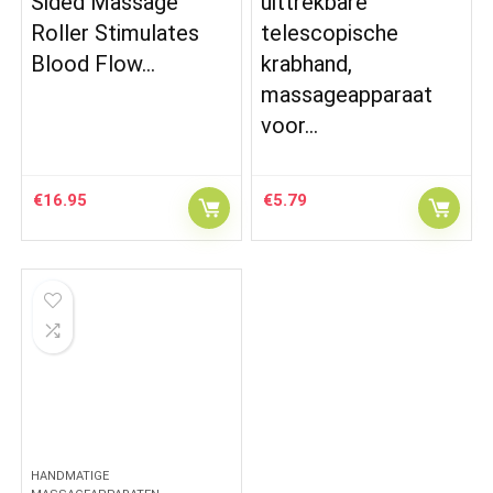
Sided Massage
uittrekbare
Roller Stimulates
telescopische
Blood Flow…
krabhand,
massageapparaat
voor…
€
16.95
€
5.79
HANDMATIGE