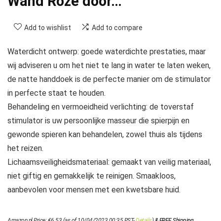
Wand Roze door…
Add to wishlist
Add to compare
Waterdicht ontwerp: goede waterdichte prestaties, maar
wij adviseren u om het niet te lang in water te laten weken,
de natte handdoek is de perfecte manier om de stimulator
in perfecte staat te houden.
Behandeling en vermoeidheid verlichting: de toverstaf
stimulator is uw persoonlijke masseur die spierpijn en
gewonde spieren kan behandelen, zowel thuis als tijdens
het reizen.
Lichaamsveiligheidsmateriaal: gemaakt van veilig materiaal,
niet giftig en gemakkelijk te reinigen. Smaakloos,
aanbevolen voor mensen met een kwetsbare huid.
Amazon.nl Price:
€
6.53
(as of 10/04/2023 00:35 PST-
Details
)
&
FREE Shipping
.