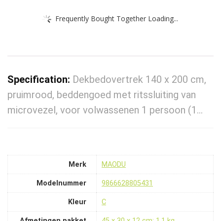
Frequently Bought Together Loading...
Specification:
Dekbedovertrek 140 x 200 cm,
pruimrood, beddengoed met ritssluiting van
microvezel, voor volwassenen 1 persoon (1…
Merk
‎MAODU
Modelnummer
‎9866628805431
Kleur
‎C
Afmetingen pakket
‎45 x 30 x 12 cm; 1.1 kg