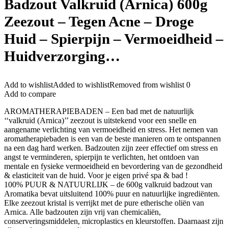
Badzout Valkruid (Arnica) 600g
Zeezout – Tegen Acne – Droge
Huid – Spierpijn – Vermoeidheid –
Huidverzorging…
Add to wishlist
Added to wishlist
Removed from wishlist
0
Add to compare
AROMATHERAPIEBADEN – Een bad met de natuurlijk
‘‘valkruid (Arnica)’’ zeezout is uitstekend voor een snelle en
aangename verlichting van vermoeidheid en stress. Het nemen van
aromatherapiebaden is een van de beste manieren om te ontspannen
na een dag hard werken. Badzouten zijn zeer effectief om stress en
angst te verminderen, spierpijn te verlichten, het ontdoen van
mentale en fysieke vermoeidheid en bevordering van de gezondheid
& elasticiteit van de huid. Voor je eigen privé spa & bad !
100% PUUR & NATUURLIJK – de 600g valkruid badzout van
Aromatika bevat uitsluitend 100% puur en natuurlijke ingrediënten.
Elke zeezout kristal is verrijkt met de pure etherische oliën van
Arnica. Alle badzouten zijn vrij van chemicaliën,
conserveringsmiddelen, microplastics en kleurstoffen. Daarnaast zijn