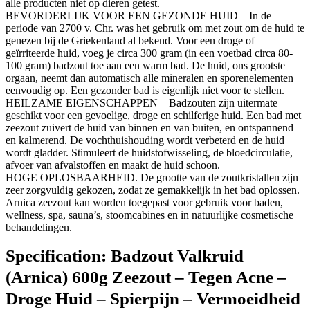
alle producten niet op dieren getest.
BEVORDERLIJK VOOR EEN GEZONDE HUID – In de
periode van 2700 v. Chr. was het gebruik om met zout om de huid te
genezen bij de Griekenland al bekend. Voor een droge of
geïrriteerde huid, voeg je circa 300 gram (in een voetbad circa 80-
100 gram) badzout toe aan een warm bad. De huid, ons grootste
orgaan, neemt dan automatisch alle mineralen en sporenelementen
eenvoudig op. Een gezonder bad is eigenlijk niet voor te stellen.
HEILZAME EIGENSCHAPPEN – Badzouten zijn uitermate
geschikt voor een gevoelige, droge en schilferige huid. Een bad met
zeezout zuivert de huid van binnen en van buiten, en ontspannend
en kalmerend. De vochthuishouding wordt verbeterd en de huid
wordt gladder. Stimuleert de huidstofwisseling, de bloedcirculatie,
afvoer van afvalstoffen en maakt de huid schoon.
HOGE OPLOSBAARHEID. De grootte van de zoutkristallen zijn
zeer zorgvuldig gekozen, zodat ze gemakkelijk in het bad oplossen.
Arnica zeezout kan worden toegepast voor gebruik voor baden,
wellness, spa, sauna’s, stoomcabines en in natuurlijke cosmetische
behandelingen.
Specification:
Badzout Valkruid
(Arnica) 600g Zeezout – Tegen Acne –
Droge Huid – Spierpijn – Vermoeidheid