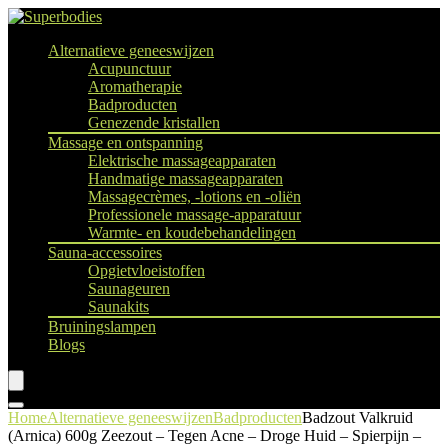
Alternatieve geneeswijzen
Acupunctuur
Aromatherapie
Badproducten
Genezende kristallen
Massage en ontspanning
Elektrische massageapparaten
Handmatige massageapparaten
Massagecrèmes, -lotions en -oliën
Professionele massage-apparatuur
Warmte- en koudebehandelingen
Sauna-accessoires
Opgietvloeistoffen
Saunageuren
Saunakits
Bruiningslampen
Blogs
Home
Alternatieve geneeswijzen
Badproducten
Badzout Valkruid
(Arnica) 600g Zeezout – Tegen Acne – Droge Huid – Spierpijn –