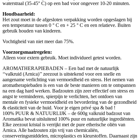
waterstraal (35-45° С) op een bad voor ongeveer 10-20 minuten.
Houdbaarheid:
Het zout moet in de afgesloten verpakking worden opgeslagen bij
een temperatuur tussen 0 ° C en + 25 ° C en een relatieve. Buiten
gebruik houden van kinderen.
Vochtigheid van niet meer dan 75%.
Voorzorgsmaatregelen:
Alleen voor extern gebruik. Moet individueel getest worden.
AROMATHERAPIEBADEN – Een bad met de natuurlijk
‘‘valkruid (Arnica)’’ zeezout is uitstekend voor een snelle en
aangename verlichting van vermoeidheid en stress. Het nemen van
aromatherapiebaden is een van de beste manieren om te ontspannen
na een dag hard werken. Badzouten zijn zeer effectief om stress en
angst te verminderen, spierpijn te verlichten, het ontdoen van
mentale en fysieke vermoeidheid en bevordering van de gezondheid
& elasticiteit van de huid. Voor je eigen privé spa & bad !
100% PUUR & NATUURLIJK – de 600g valkruid badzout van
Aromatika bevat uitsluitend 100% puur en natuurlijke ingrediënten.
Elke zeezout kristal is verrijkt met de pure etherische oliën van
Arnica. Alle badzouten zijn vrij van chemicaliën,
conserveringsmiddelen, microplastics en kleurstoffen. Daarnaast zijn