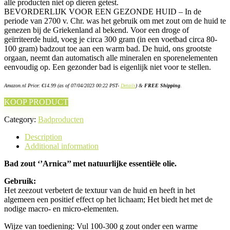
alle producten niet op dieren getest.
BEVORDERLIJK VOOR EEN GEZONDE HUID – In de
periode van 2700 v. Chr. was het gebruik om met zout om de huid te
genezen bij de Griekenland al bekend. Voor een droge of
geïrriteerde huid, voeg je circa 300 gram (in een voetbad circa 80-
100 gram) badzout toe aan een warm bad. De huid, ons grootste
orgaan, neemt dan automatisch alle mineralen en sporenelementen
eenvoudig op. Een gezonder bad is eigenlijk niet voor te stellen.
Amazon.nl Price:
€
14.99
(as of 07/04/2023 00:22 PST-
Details
)
&
FREE Shipping
.
KOOP PRODUCT
Category:
Badproducten
Description
Additional information
Bad zout ‘’Arnica’’ met natuurlijke essentiële olie.
Gebruik:
Het zeezout verbetert de textuur van de huid en heeft in het
algemeen een positief effect op het lichaam; Het biedt het met de
nodige macro- en micro-elementen.
Wijze van toediening: Vul 100-300 g zout onder een warme