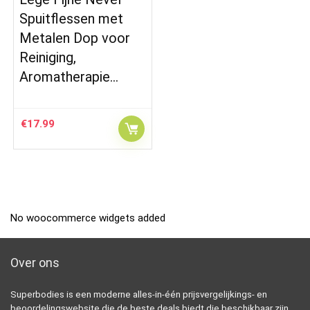
Spuitflessen met
Metalen Dop voor
Reiniging,
Aromatherapie…
€
17.99
No woocommerce widgets added
Over ons
Superbodies is een moderne alles-in-één prijsvergelijkings- en
beoordelingswebsite die de beste deals biedt die beschikbaar zijn