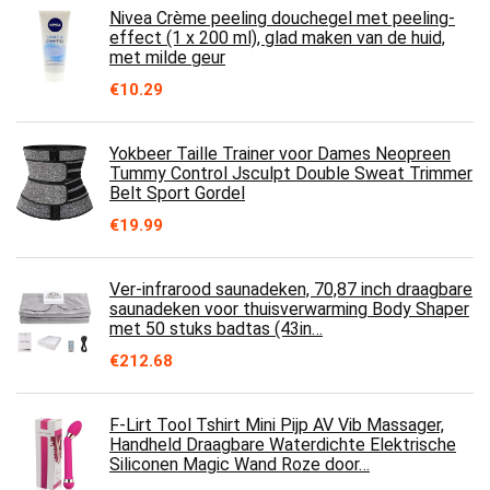
Nivea Crème peeling douchegel met peeling-
effect (1 x 200 ml), glad maken van de huid,
met milde geur
€
10.29
Yokbeer Taille Trainer voor Dames Neopreen
Tummy Control Jsculpt Double Sweat Trimmer
Belt Sport Gordel
€
19.99
Ver-infrarood saunadeken, 70,87 inch draagbare
saunadeken voor thuisverwarming Body Shaper
met 50 stuks badtas (43in…
€
212.68
F-Lirt Tool Tshirt Mini Pijp AV Vib Massager,
Handheld Draagbare Waterdichte Elektrische
Siliconen Magic Wand Roze door…