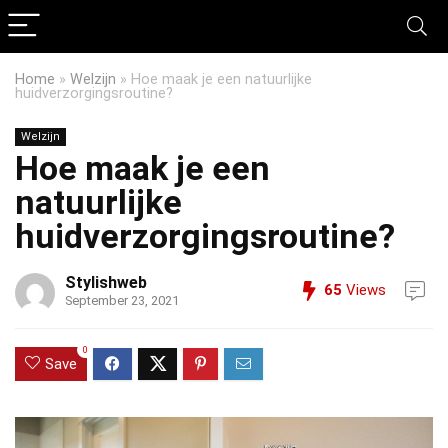
Home
»
Welzijn
»
Hoe maak je een natuurlijke
huidverzorgingsroutine?
Welzijn
Hoe maak je een
natuurlijke
huidverzorgingsroutine?
Stylishweb
65
Views
September 23, 2021
0
Save